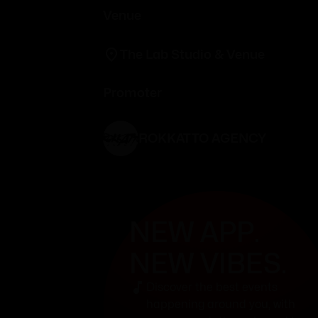
Venue
The Lab Studio & Venue
Promoter
ROKKATTO AGENCY
NEW APP.
NEW VIBES.
Discover the best events
happening around you, with