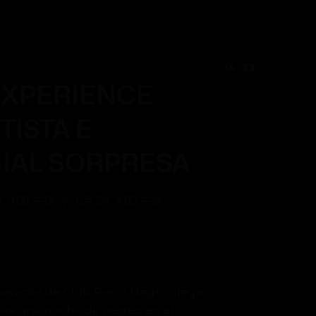
日本語
Create Event
JA
JA
EXPERIENCE
TISTA E
CIAL SORPRESA
3, 9:00 午後
-
水, 6月 24, 4:00 午前
nerante de Club Perro Negro, llega
a una noche de perreo en el