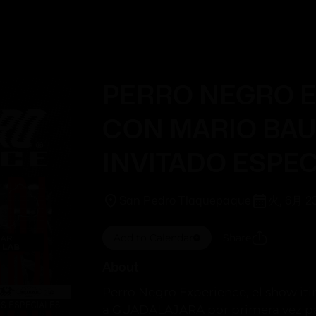
Trending
This Week
PERRO NEGRO 
CON MARIO BAU
INVITADO ESPE
San Pedro Tlaquepaque
火, 6月 2
Add to Calendar
Share
About
Perro Negro Experience, el show iti
a GUADALAJARA por primera vez par